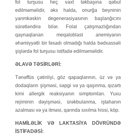
fol turşusu heç vaxt təkbaşına qəbul
edilməməlidir, əks halda, onurğa beyninin
yarımkəskin degenerasiyasının başlanğıcını
sürətləndirə bilər. Folat çatışmazlığından
qaynaqlanan meqaloblast anemiyanın
əhəmiyyətli bir fəsadı olmadığı halda bədxassəli
şişlərdə fol turşusu istifadə edilməməlidir.
ƏLAVƏ TƏSİRLƏRİ:
Tənəffüs çətinliyi, göz qapaqlarının, üz və ya
dodaqların şişməsi, səpgi və ya qaşınma, qızartı
kimi allergik reaksiyanın simptomları. Yuxu
rejiminin dəyişməsi, ürəkbulanma, iştahanın
azalması və ya itməsi, qarında sıxılma hissi, köp.
HAMİLƏLİK VƏ LAKTASİYA DÖVRÜNDƏ
İSTİFADƏSİ: