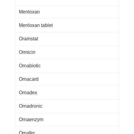
Menloxan
Menloxan tablet
Oramstat
Ormicin
Ornabiotic
Ornacard
Ornadex
Ornadronic
Ornaenzym
Ornafer