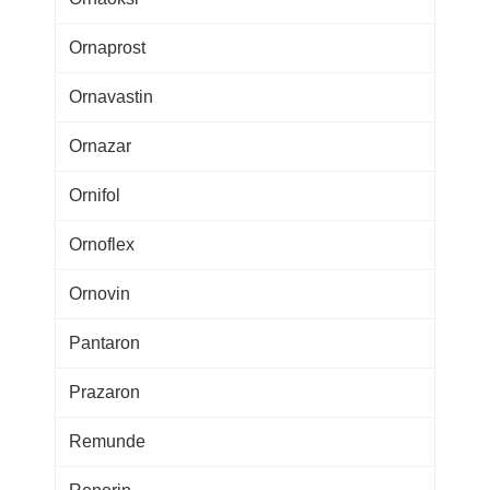
Ornaprost
Ornavastin
Ornazar
Ornifol
Ornoflex
Ornovin
Pantaron
Prazaron
Remunde