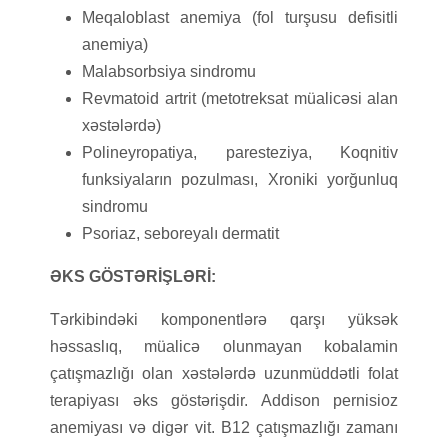
Meqaloblast anemiya (fol turşusu defisitli
anemiya)
Malabsorbsiya sindromu
Revmatoid artrit (metotreksat müalicəsi alan
xəstələrdə)
Polineyropatiya, paresteziya, Koqnitiv
funksiyaların pozulması, Xroniki yorğunluq
sindromu
Psoriaz, seboreyalı dermatit
ƏKS GÖSTƏRİŞLƏRİ:
Tərkibindəki komponentlərə qarşı yüksək
həssaslıq, müalicə olunmayan kobalamin
çatışmazlığı olan xəstələrdə uzunmüddətli folat
terapiyası əks göstərişdir. Addison pernisioz
anemiyası və digər vit. B12 çatışmazlığı zamanı