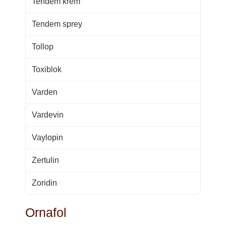
Tendem krem
Tendem sprey
Tollop
Toxiblok
Varden
Vardevin
Vaylopin
Zertulin
Zoridin
Ornafol