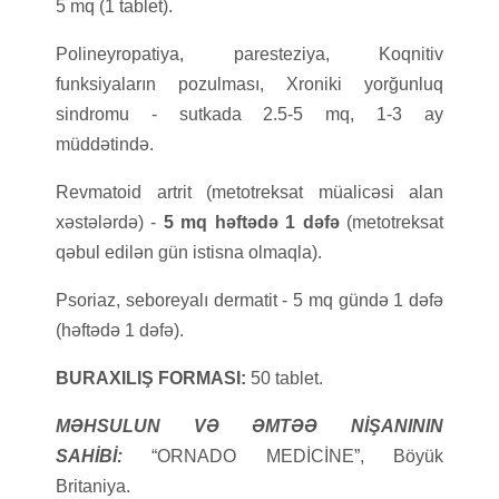
5 mq (1 tablet).
Polineyropatiya, paresteziya, Koqnitiv
funksiyaların pozulması, Xroniki yorğunluq
sindromu - sutkada 2.5-5 mq, 1-3 ay
müddətində.
Revmatoid artrit (metotreksat müalicəsi alan
xəstələrdə) -
5 mq həftədə 1 dəfə
(metotreksat
qəbul edilən gün istisna olmaqla).
Psoriaz, seboreyalı dermatit - 5 mq gündə 1 dəfə
(həftədə 1 dəfə).
BURAXILIŞ FORMASI:
50 tablet.
MƏHSULUN VƏ ƏMTƏƏ NİŞANININ
SAHİBİ:
“ORNADO MEDİCİNE”, Böyük
Britaniya.