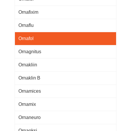
Ornafixim
Ornaflu
Ornafol
Ornagnitus
Ornakliin
Ornaklin B
Ornamices
Ornamix
Ornaneuro
Ornaoksi