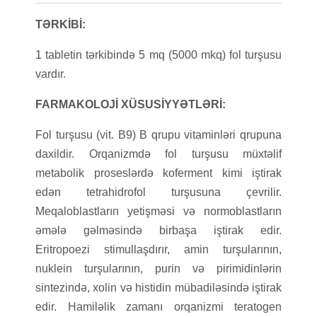
TƏRKİBİ:
1 tabletin tərkibində 5 mq (5000 mkq) fol turşusu
vardır.
FARMAKOLOJİ XÜSUSİYYƏTLƏRİ:
Fol turşusu (vit. B9) B qrupu vitaminləri qrupuna
daxildir. Orqanizmdə fol turşusu müxtəlif
metabolik proseslərdə koferment kimi iştirak
edən tetrahidrofol turşusuna çevrilir.
Meqaloblastların yetişməsi və normoblastların
əmələ gəlməsində birbaşa iştirak edir.
Eritropoezi stimullaşdırır, amin turşularının,
nuklein turşularının, purin və pirimidinlərin
sintezində, xolin və histidin mübadiləsində iştirak
edir. Hamiləlik zamanı orqanizmi teratogen