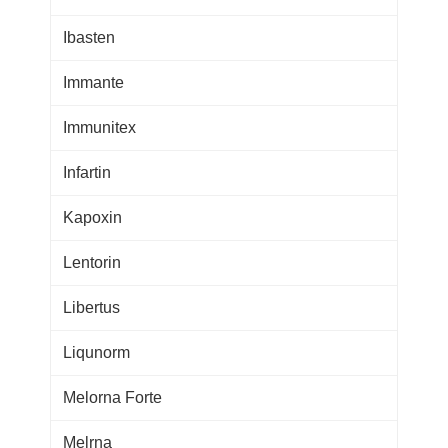
Ibasten
Immante
Immunitex
Infartin
Kapoxin
Lentorin
Libertus
Liqunorm
Melorna Forte
Melrna