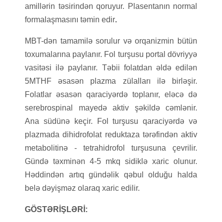
amillərin təsirindən qoruyur. Plasentanın normal
formalaşmasını təmin edir
.
MBT-dən tamamilə sorulur və orqanizmin bütün
toxumalarına paylanır. Fol turşusu portal dövriyyə
vasitəsi ilə paylanır. Təbii folatdan əldə edilən
5MTHF əsasən plazma zülalları ilə birləşir.
Folatlar əsasən qaraciyərdə toplanır, eləcə də
serebrospinal mayedə aktiv şəkildə cəmlənir.
Ana südünə keçir. Fol turşusu qaraciyərdə və
plazmada dihidrofolat reduktaza tərəfindən aktiv
metabolitinə - tetrahidrofol turşusuna çevrilir.
Gündə təxminən 4-5 mkq sidiklə xaric olunur.
Həddindən artıq gündəlik qəbul olduğu halda
belə dəyişməz olaraq xaric edilir.
GÖSTƏRİŞLƏRİ: