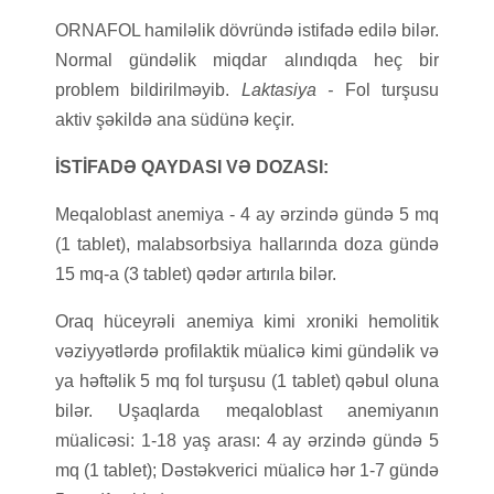
ORNAFOL hamiləlik dövründə istifadə edilə bilər.
Normal gündəlik miqdar alındıqda heç bir
problem bildirilməyib.
Laktasiya -
Fol turşusu
aktiv şəkildə ana südünə keçir.
İSTİFADƏ QAYDASI VƏ DOZASI:
Meqaloblast anemiya - 4 ay ərzində gündə 5 mq
(1 tablet), malabsorbsiya hallarında doza gündə
15 mq-a (3 tablet) qədər artırıla bilər.
Oraq hüceyrəli anemiya kimi xroniki hemolitik
vəziyyətlərdə profilaktik müalicə kimi gündəlik və
ya həftəlik 5 mq fol turşusu (1 tablet) qəbul oluna
bilər. Uşaqlarda meqaloblast anemiyanın
müalicəsi: 1-18 yaş arası: 4 ay ərzində gündə 5
mq (1 tablet); Dəstəkverici müalicə hər 1-7 gündə