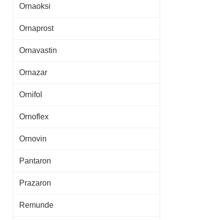
Ornaoksi
Ornaprost
Ornavastin
Ornazar
Ornifol
Ornoflex
Ornovin
Pantaron
Prazaron
Remunde