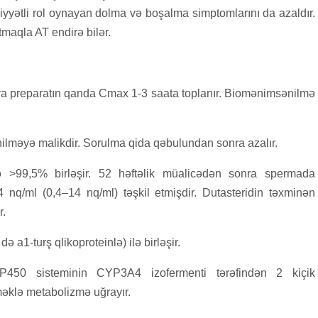
əmiyyətli rol oynayan dolma və boşalma simptomlarını da azaldır.
tmaqla AT endirə bilər.
a preparatın qanda Cmax 1-3 saata toplanır. Biomənimsənilmə
lməyə malikdir. Sorulma qida qəbulundan sonra azalır.
ə >99,5% birləşir. 52 həftəlik müalicədən sonra spermada
4 nq/ml (0,4–14 nq/ml) təşkil etmişdir. Dutasteridin təxminən
r.
 a1-turş qlikoproteinlə) ilə birləşir.
P450 sisteminin CYP3A4 izofermenti tərəfindən 2 kiçik
məklə metabolizmə uğrayır.