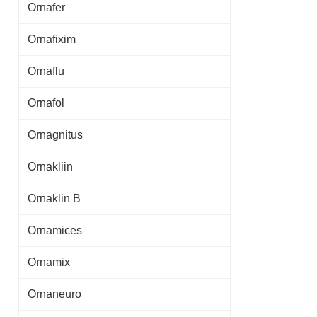
Ornafer
Ornafixim
Ornaflu
Ornafol
Ornagnitus
Ornakliin
Ornaklin B
Ornamices
Ornamix
Ornaneuro