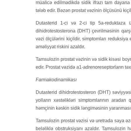
müalicə edilmədikdə sidik ifrazı tam dayana b
tələb edir. Bəzən prostat vəzinin ölçüsünü kiçi
Dutasterid 1-ci və 2-ci tip 5a-reduktaza iz
dihidrotestosterona (DHT) çevrilməsinin qarşıs
vəzi ölçülərini kiçildir, simptomları reduksiya
əməliyyat riskini azaldır.
Tamsulozin prostat vəzinin və sidik kisəsi bo
edir. Prostat vəzidə a1-adrenoreseptorların tə
Farmakodinamikası
Dutasterid dihidrotestosteron (DHT) səviyyəsin
yolların xəstəlikləri simptomlarının aradan 
həmçinin kəskin sidik ləngiməsinin yaranması r
Tamsulozin prostat vəzisi və uretrada saya əzə
beləliklə obstruksiyanı azaldır. Tamsulozin 