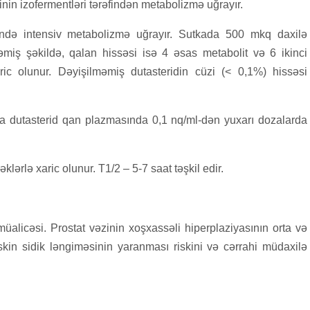
in izofermentləri tərəfindən metabolizmə uğrayır.
ndə intensiv metabolizmə uğrayır. Sutkada 500 mkq daxilə
miş şəkildə, qalan hissəsi isə 4 əsas metabolit və 6 ikinci
ric olunur. Dəyişilməmiş dutasteridin cüzi (< 0,1%) hissəsi
a dutasterid qan plazmasında 0,1 nq/ml-dən yuxarı dozalarda
ərlə xaric olunur. T1/2 – 5-7 saat təşkil edir.
müalicəsi. Prostat vəzinin xoşxassəli hiperplaziyasının orta və
skin sidik ləngiməsinin yaranması riskini və cərrahi müdaxilə