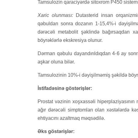
Tamsulozin qaraciyərdə sitoxrom P450 sistemin
Xaric olunması:
Dutasterid insan orqanizmi
qəbuldan sonra dozanın 1-15,4%-i dəyişilmə
dərəcəli metabolit şəklində bağırsaqdan xa
böyrəklərlə ekskresiya olunur.
Dərman qəbulu dayandırıldıqdan 4-6 ay sonr
aşkar oluna bilər.
Tamsulozinin 10%-i dəyişilməmiş şəkildə böyrəkl
İstifadəsinə göstərişlər:
Prostat vəzinin xoşxassəli hiperplaziyasının 
ağır dərəcəli simptomları olan xəstələrdə kə
ehtiyacını azaltmaq məqsədilə.
Əks göstərişlər: