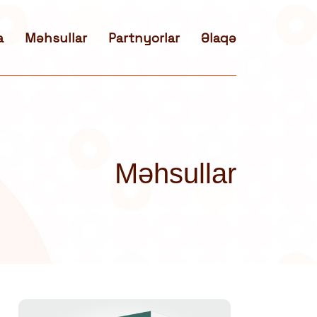
a
Məhsullar
Partnyorlar
Əlaqə
Məhsullar