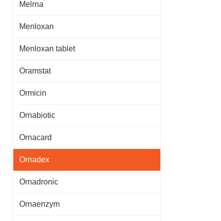
Melrna
Menloxan
Menloxan tablet
Oramstat
Ormicin
Ornabiotic
Ornacard
Ornadex
Ornadronic
Ornaenzym