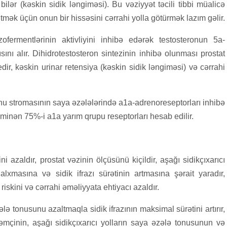
ilər (kəskin sidik ləngiməsi). Bu vəziyyət təcili tibbi müalicə
ltmək üçün onun bir hissəsini cərrahi yolla götürmək lazım gəlir.
ofermentlərinin aktivliyini inhibə edərək testosteronun 5a-
ını alır. Dihidrotestosteron sintezinin inhibə olunması prostat
 edir, kəskin urinar retensiya (kəskin sidik ləngiməsi) və cərrahi
ynu stromasının saya əzələlərində a1a-adrenoreseptorları inhibə
xminən 75%-i a1a yarım qrupu reseptorları hesab edilir.
i azaldır, prostat vəzinin ölçüsünü kiçildir, aşağı sidikçıxarıcı
qalxmasına və sidik ifrazı sürətinin artmasına şərait yaradır,
iskini və cərrahi əməliyyata ehtiyacı azaldır.
lə tonusunu azaltmaqla sidik ifrazının maksimal sürətini artırır,
həmçinin, aşağı sidikçıxarıcı yolların saya əzələ tonusunun və