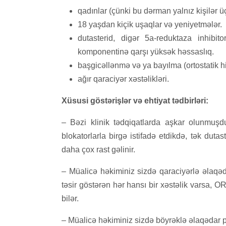
qadınlar (çünki bu dərman yalnız kişilər ü
18 yaşdan kiçik uşaqlar və yeniyetmələr.
dutasterid, digər 5a-reduktaza inhibit
komponentinə qarşı yüksək həssaslıq.
başgicəllənmə və ya bayılma (ortostatik h
ağır qaraciyər xəstəlikləri.
Xüsusi göstərişlər və ehtiyat tədbirləri:
– Bəzi klinik tədqiqatlarda aşkar olunmuşdu
blokatorlarla birgə istifadə etdikdə, tək duta
daha çox rast gəlinir.
– Müalicə həkiminiz sizdə qaraciyərlə əlaqəd
təsir göstərən hər hansı bir xəstəlik varsa,
bilər.
– Müalicə həkiminiz sizdə böyrəklə əlaqədar 