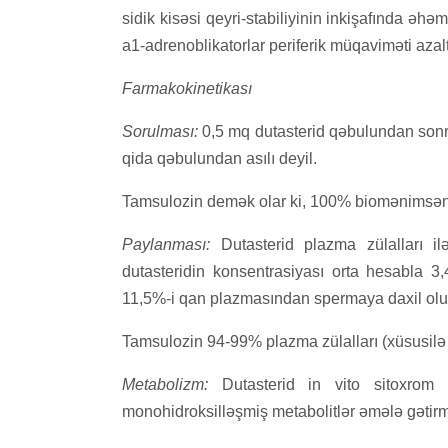
sidik kisəsi qeyri-stabiliyinin inkişafında əh
a1-adrenoblikatorlar periferik müqaviməti azal
Farmakokinetikası
Sorulması:
0,5 mq dutasterid qəbulundan sonr
qida qəbulundan asılı deyil.
Tamsulozin demək olar ki, 100% biomənimsəni
Paylanması:
Dutasterid plazma zülalları il
dutasteridin konsentrasiyası orta hesabla 3,
11,5%-i qan plazmasından spermaya daxil olu
Tamsulozin 94-99% plazma zülalları (xüsusilə də
Metabolizm:
Dutasterid in vito sitoxrom 
monohidroksilləşmiş metabolitlər əmələ gətir