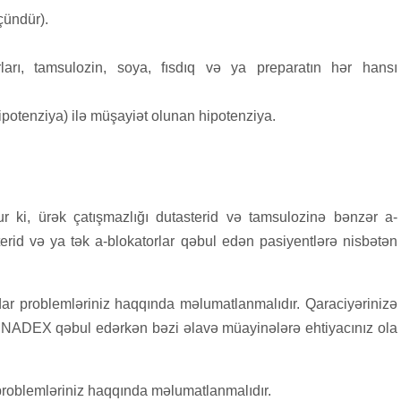
çündür).
orları, tamsulozin, soya, fısdıq və ya preparatın hər hansı
ipotenziya) ilə müşayiət olunan hipotenziya.
r ki, ürək çatışmazlığı dutasterid və tamsulozinə bənzər a-
sterid və ya tək a-blokatorlar qəbul edən pasiyentlərə nisbətən
ar problemləriniz haqqında məlumatlanmalıdır. Qaraciyərinizə
 ORNADEX qəbul edərkən bəzi əlavə müayinələrə ehtiyacınız ola
problemləriniz haqqında məlumatlanmalıdır.