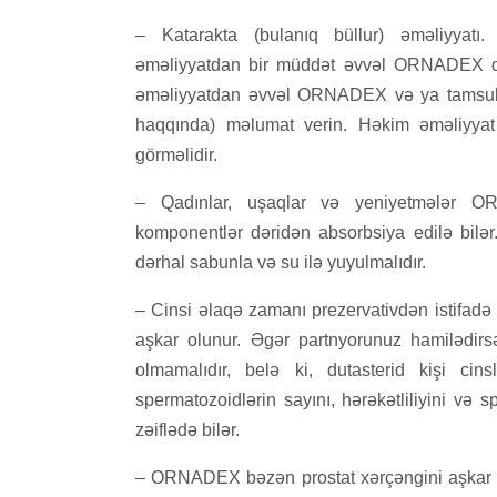
– Katarakta (bulanıq büllur) əməliyyatı. 
əməliyyatdan bir müddət əvvəl ORNADEX qə
əməliyyatdan əvvəl ORNADEX və ya tamsulozi
haqqında) məlumat verin. Həkim əməliyyat 
görməlidir.
– Qadınlar, uşaqlar və yeniyetmələr ORN
komponentlər dəridən absorbsiya edilə bilər.
dərhal sabunla və su ilə yuyulmalıdır.
– Cinsi əlaqə zamanı prezervativdən istifad
aşkar olunur. Əgər partnyorunuz hamilədir
olmamalıdır, belə ki, dutasterid kişi cins
spermatozoidlərin sayını, hərəkətliliyini və sp
zəiflədə bilər.
– ORNADEX bəzən prostat xərçəngini aşkar et