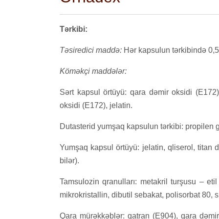
Tərkibi:
Təsiredici
maddə:
Hər kapsulun tərkibində 0,5 
Köməkçi
maddələr:
Sərt kapsul örtüyü: qara dəmir oksidi (E172),
oksidi (E172), jelatin.
Dutasterid yumşaq kapsulun tərkibi: propilen gli
Yumşaq kapsul örtüyü: jelatin, qliserol, titan di
bilər).
Tamsulozin qranulları: metakril turşusu – etil
mikrokristallin, dibutil sebakat, polisorbat 80, 
Qara mürəkkəblər: qatran (E904), qara dəmir 