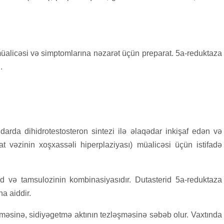
müalicəsi və simptomlarına nəzarət üçün preparat. 5a-reduktaza
.
rda dihidrotestosteron sintezi ilə əlaqədar inkişaf edən və
t vəzinin xoşxassəli hiperplaziyası) müalicəsi üçün istifadə
 və tamsulozinin kombinasiyasıdır. Dutasterid 5a-reduktaza
na aiddir.
əşməsinə, sidiyəgetmə aktının tezləşməsinə səbəb olur. Vaxtında