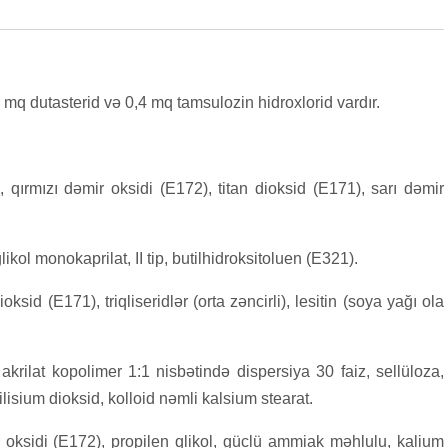
mq dutasterid və 0,4 mq tamsulozin hidroxlorid vardır.
 qırmızı dəmir oksidi (E172), titan dioksid (E171), sarı dəmir
kol monokaprilat, II tip, butilhidroksitoluen (E321).
oksid (E171), triqliseridlər (orta zəncirli), lesitin (soya yağı ola
 akrilat kopolimer 1:1 nisbətində dispersiya 30 faiz, sellüloza,
silisium dioksid, kolloid nəmli kalsium stearat.
oksidi (E172), propilen qlikol, güclü ammiak məhlulu, kalium