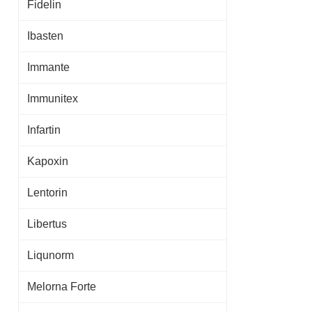
Fidelin
Ibasten
Immante
Immunitex
Infartin
Kapoxin
Lentorin
Libertus
Liqunorm
Melorna Forte