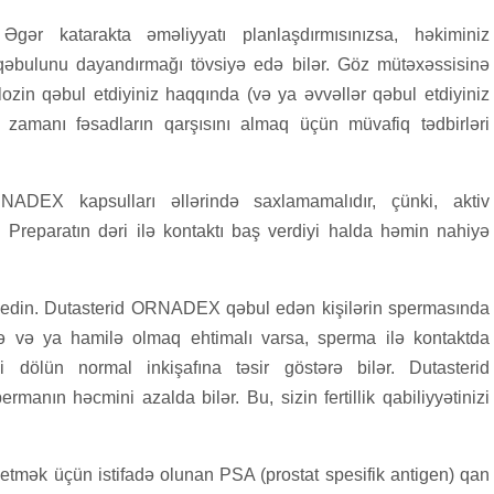
Əgər katarakta əməliyyatı planlaşdırmısınızsa, həkiminiz
bulunu dayandırmağı tövsiyə edə bilər. Göz mütəxəssisinə
n qəbul etdiyiniz haqqında (və ya əvvəllər qəbul etdiyiniz
zamanı fəsadların qarşısını almaq üçün müvafiq tədbirləri
ADEX kapsulları əllərində saxlamamalıdır, çünki, aktiv
 Preparatın dəri ilə kontaktı baş verdiyi halda həmin nahiyə
ə edin. Dutasterid ORNADEX qəbul edən kişilərin spermasında
sə və ya hamilə olmaq ehtimalı varsa, sperma ilə kontaktda
li dölün normal inkişafına təsir göstərə bilər. Dutasterid
ermanın həcmini azalda bilər. Bu, sizin fertillik qabiliyyətinizi
mək üçün istifadə olunan PSA (prostat spesifik antigen) qan