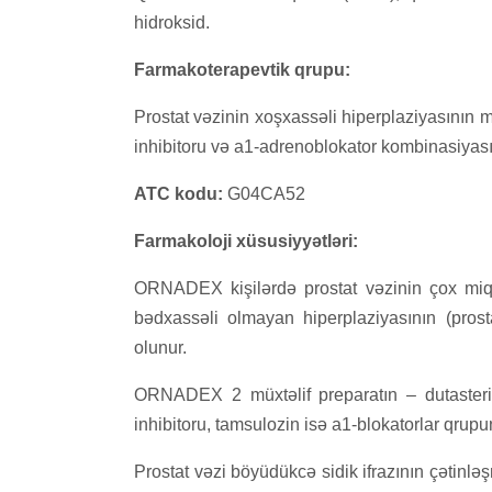
hidroksid.
Farmakoterapevtik qrupu:
Prostat vəzinin xoşxassəli hiperplaziyasının 
inhibitoru və a1-adrenoblokator kombinasiyası
АТC kodu:
G04CA52
Farmakoloji xüsusiyyətləri:
ORNADEX kişilərdə prostat vəzinin çox miqda
bədxassəli olmayan hiperplaziyasının (prosta
olunur.
ORNADEX 2 müxtəlif preparatın – dutasterid
inhibitoru, tamsulozin isə a1-blokatorlar qrupu
Prostat vəzi böyüdükcə sidik ifrazının çətinl