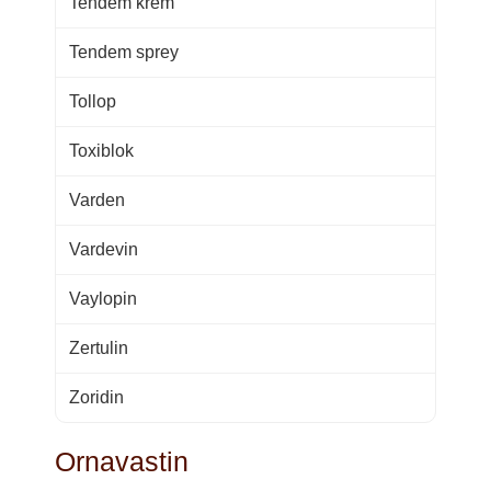
Tendem krem
Tendem sprey
Tollop
Toxiblok
Varden
Vardevin
Vaylopin
Zertulin
Zoridin
Ornavastin