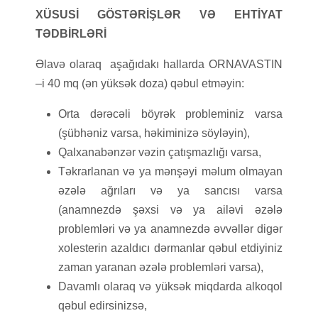
XÜSUSİ GÖSTƏRİŞLƏR VƏ EHTİYAT
TƏDBİRLƏRİ
Əlavə olaraq aşağıdakı hallarda ORNAVASTIN
–i 40 mq (ən yüksək doza) qəbul etməyin:
Orta dərəcəli böyrək probleminiz varsa
(şübhəniz varsa, həkiminizə söyləyin),
Qalxanabənzər vəzin çatışmazlığı varsa,
Təkrarlanan və ya mənşəyi məlum olmayan
əzələ ağrıları və ya sancısı varsa
(anamnezdə şəxsi və ya ailəvi əzələ
problemləri və ya anamnezdə əvvəllər digər
xolesterin azaldıcı dərmanlar qəbul etdiyiniz
zaman yaranan əzələ problemləri varsa),
Davamlı olaraq və yüksək miqdarda alkoqol
qəbul edirsinizsə,