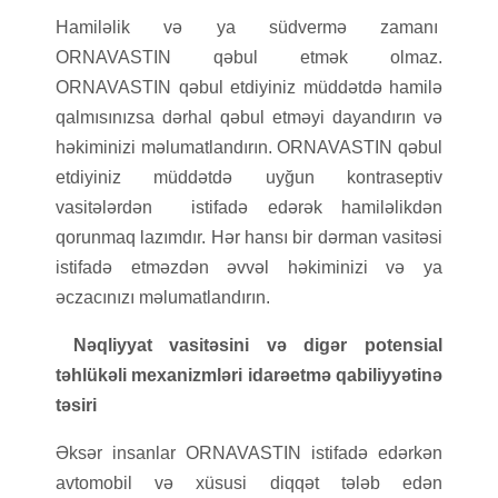
Hamiləlik və ya südvermə zamanı
ORNAVASTIN qəbul etmək olmaz.
ORNAVASTIN qəbul etdiyiniz müddətdə hamilə
qalmısınızsa dərhal qəbul etməyi dayandırın və
həkiminizi məlumatlandırın. ORNAVASTIN qəbul
etdiyiniz müddətdə uyğun kontraseptiv
vasitələrdən istifadə edərək hamiləlikdən
qorunmaq lazımdır. Hər hansı bir dərman vasitəsi
istifadə etməzdən əvvəl həkiminizi və ya
əczacınızı məlumatlandırın.
Nəqliyyat vasitəsini və digər potensial
təhlükəli mexanizmləri idarəetmə qabiliyyətinə
təsiri
Əksər insanlar ORNAVASTIN istifadə edərkən
avtomobil və xüsusi diqqət tələb edən