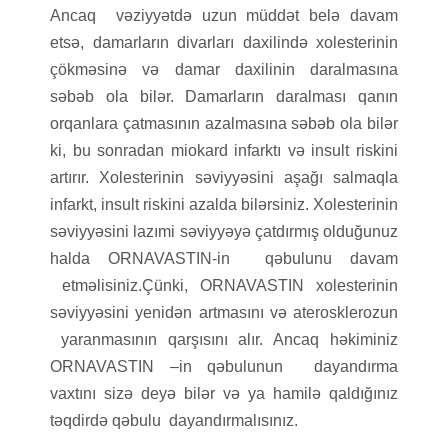
Ancaq vəziyyətdə uzun müddət belə davam
etsə, damarların divarları daxilində xolesterinin
çökməsinə və damar daxilinin daralmasına
səbəb ola bilər. Damarların daralması qanın
orqanlara çatmasının azalmasına səbəb ola bilər
ki, bu sonradan miokard infarktı və insult riskini
artırır. Xolesterinin səviyyəsini aşağı salmaqla
infarkt, insult riskini azalda bilərsiniz. Xolesterinin
səviyyəsini lazımi səviyyəyə çatdırmış olduğunuz
halda ORNAVASTIN-in qəbulunu davam
etməlisiniz.Çünki, ORNAVASTIN xolesterinin
səviyyəsini yenidən artmasını və aterosklerozun
yaranmasının qarşısını alır. Ancaq həkiminiz
ORNAVASTIN –in qəbulunun dayandırma
vaxtını sizə deyə bilər və ya hamilə qaldığınız
təqdirdə qəbulu dayandırmalısınız.