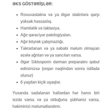
ƏKS GÖSTƏRİŞLƏR
:
Rosuvastatinə və ya digər statinlərə qarşı
yüksək həssaslıq.
Hamiləlik və laktasiya.
Ağır qaraciyər patologiyaları.
Ağır böyrək çatışmazlığı.
Təkrarlanan və ya səbəbi məlum olmayan
əzələ ağrıları və ya sancıları varsa.
Əgər Siklosporin dərman preparatını qəbul
edirsinizsə (orqan nəqlindən sonra istifadə
olunur)
6 yaşdan kiçik uşaqlar.
Yuxarıda sadalanan hallardan hər hansı biri
sizdə varsa və ya olduğuna şübhəniz varsa,
həkiminizi məlumatlandırın.