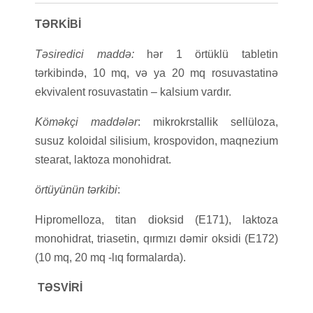
TƏRKİBİ
Təsiredici maddə:
hər 1 örtüklü tabletin
tərkibində, 10 mq, və ya 20 mq rosuvastatinə
ekvivalent rosuvastatin – kalsium vardır.
Köməkçi maddələr
: mikrokrstallik sellüloza,
susuz koloidal silisium, krospovidon, maqnezium
stearat, laktoza monohidrat.
örtüyünün tərkibi
:
Hipromelloza, titan dioksid (E171), laktoza
monohidrat, triasetin, qırmızı dəmir oksidi (E172)
(10 mq, 20 mq -lıq formalarda).
TƏSVİRİ