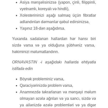
Asiya mənşəlisinizsə (yapon, çinli, filippinli,
vyetnamlı, koreyalı və hindli),
Xolesterininizi aşağı salmaq üçün fibratlar
adlandırılan dərmanlar qəbul edirsinizsə,
Yaşınız 18-dən aşağıdırsa.
Yuxarıda sadalanan hallardan hər hansı biri
sizdə varsa və ya olduğuna şübhəniz varsa,
həkiminizi məlumatlandırın.
ORNAVASTIN -i aşağıdakı hallarda ehtiyatla
istifadə edin
Böyrək probleminiz varsa,
Qaraciyərinizdə problem varsa,
Anamnezdə təkrarlanan və mənşəyi məlum
olmayan əzələ ağrıları və ya sancı, sizdə və
ya ailənizdə əzələ problemləri və ya digər