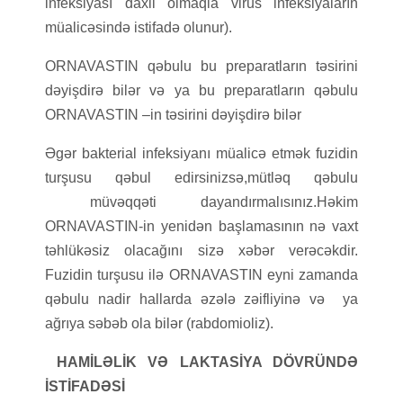
infeksiyası daxil olmaqla virus infeksiyaların
müalicəsində istifadə olunur).
ORNAVASTIN qəbulu bu preparatların təsirini
dəyişdirə bilər və ya bu preparatların qəbulu
ORNAVASTIN –in təsirini dəyişdirə bilər
Əgər bakterial infeksiyanı müalicə etmək fuzidin
turşusu qəbul edirsinizsə,mütləq qəbulu
müvəqqəti dayandırmalısınız.Həkim
ORNAVASTIN-in yenidən başlamasının nə vaxt
təhlükəsiz olacağını sizə xəbər verəcəkdir.
Fuzidin turşusu ilə ORNAVASTIN eyni zamanda
qəbulu nadir hallarda əzələ zəifliyinə və ya
ağrıya səbəb ola bilər (rabdomioliz).
HAMİLƏLİK VƏ LAKTASİYA DÖVRÜNDƏ
İSTİFADƏSİ