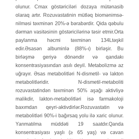
olunur. Cmax göstəriciləri dozaya mütənasib
olaraq artır. Rozuvastatinin mütləq biomənimsə-
nilməsi təxminən 20%-ə bərabərdir. Qida qəbulu
dərman vasitəsinin göstəricilərinə təsir etmir.Orta
paylanma həcmi təxminən 134Ltəşkil
edir.Əsasən albuminlə (88%-ı) birləşir. Bu
birləşmə geriyə dönəndir və qandakı
konsentrasiyasından asılı deyil. Metabolizmə az
uğrayır. Əsas metabolitləri N-dismetil- və lakton
metabolitləridir. N-dismetil-metaboliti
rozuvastatindən təxminən 50% aşağı aktivliyə
malikdir, lakton-metabolitləri isə farmakoloji
baxımdan qeyri-aktivdirlər.Rozuvastatin və
metabolitləri 90%-i bağırsaq yolu ilə xaric olunur.
Yarımatılma müddəti 19 saatdır.Qanda
konsentrasiyası yaşlı (≥ 65 yaş) və cavan