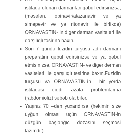
istifadə olunan dərmanları qəbul edirsinizsə,
(məsələn, lopinavir/atazanavir və ya
simepevir və ya ritonavir ilə birlikdə)
ORNAVASTIN- in digər dərman vasitələri ilə
qarşılıqlı təsirinə baxın.
Son 7 gündə fuzidin turşusu adlı dərmanı
preparatını qəbul edirsinizsə və ya qəbul
etmisinizsə, ORNAVASTIN- və digər dərman
vasitələri ilə qarşılıqlı təsirinə baxın.Fuzidin
turşusu və ORNAVASTIN-in bir yerdə
istifadəsi ciddi əzələ problemlərinə
(rabdomioliz) səbəb ola bilər.
Yaşınız 70 –dən yuxarıdırsa (həkimin sizə
uyğun olması üçün ORNAVASTIN-in
düzgün başlanğıc dozasını seçməsi
lazımdır)