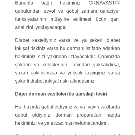
Bununla bağlı həkiminiz ORNAVASTIN
qəbulundan əvvəl və qəbul zamanı qaraciyər
funksiyalarının müayinə edilməsi üçün qan
analizini yoxlayacaqdır.
Diabet xəstəliyiniz varsa və ya şəkərli diabet
inkişaf riskiniz varsa bu dərmanı istifadə edərkən
həkiminiz sizi yaxından izləyəcəkdir. Qanınızda
şəkərin və xolesterinin miqdarı yüksəkdirsə,
yuxarı çəkilisinizsə və yüksək təzyiqiniz varsa
şəkərli diabet inkişaf riski altındasınız.
Digər dərman vasitələri ilə qarşılıqlı təsiri
Hal hazırda qəbul etdiyiniz və ya yaxın vaxtlarda
qəbul etdiyiniz dərman preparatları haqda
həkiminizi və ya əczacınızı məlumatlandırın.