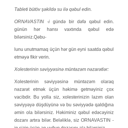
Tableti bütöv şəkildə su ilə qəbul edin.
ORNAVASTIN -i
gündə bir dəfə qəbul edin.
günün hər hansı vaxtında qəbul edə
bilərsiniz.Qəbu-
lunu unutmamaq üçün hər gün eyni saatda qəbul
etməyə fikir verin.
Xolesterinin səviyyəsinə müntəzəm nəzarətlər:
Xolesterinin səviyyəsinə müntəzəm olaraq
nəzarət etmək üçün həkimə getməyiniz çox
vacibdir. Bu yolla siz, xolesterinizin lazım olan
səviyyəyə düşdüyünə və bu səviyyədə qaldığına
əmin ola bilərsiniz. Həkiminiz qəbul edəcəyiniz
dozanı artıra bilər. Beləliklə, siz ORNAVASTIN -
in sizin üçün ən uyğun dozasını ala bilərsiniz.