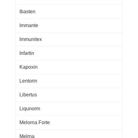
Ibasten
Immante
Immunitex
Infartin
Kapoxin
Lentorin
Libertus
Liqunorm
Melorna Forte
Melrna