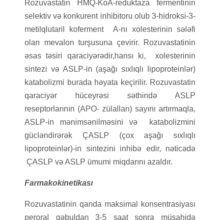
Rozuvastatin HMQ-KoA-reduktaza fermentinin
selektiv və konkurent inhibitoru olub 3-hidroksi-3-
metilqlutaril koferment A-nı xolesterinin sələfi
olan mevalon turşusuna çevirir. Rozuvastatinin
əsas təsiri qaraciyərədir,hansı ki, xolesterinin
sintezi və ASLP-in (aşağı sıxlıqlı lipoproteinlər)
katabolizmi burada həyata keçirilir. Rozuvastatin
qaraciyər hüceyrəsi səthində ASLP
reseptorlarının (APO- zülalları) sayını artırmaqla,
ASLP-in mənimsənilməsini və katabolizmini
gücləndirərək ÇASLP (çox aşağı sıxlıqlı
lipoproteinlər)-in sintezini inhibə edir, nəticədə
ÇASLP və ASLP ümumi miqdarını azaldır.
Farmakokinetikası
Rozuvastatinin qanda maksimal konsentrasiyası
peroral qəbuldan 3-5 saat sonra müşahidə