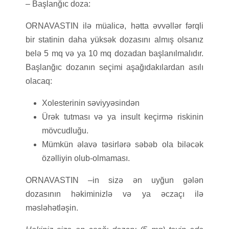
– Başlanğıc doza:
ORNAVASTIN ilə müalicə, hətta əvvəllər fərqli
bir statinin daha yüksək dozasını almış olsanız
belə 5 mq və ya 10 mq dozadan başlanılmalıdır.
Başlanğıc dozanın seçimi aşağıdakılardan asılı
olacaq:
Xolesterinin səviyyəsindən
Ürək tutması və ya insult keçirmə riskinin
mövcudluğu.
Mümkün əlavə təsirlərə səbəb ola biləcək
özəlliyin olub-olmaması.
ORNAVASTIN –in sizə ən uyğun gələn
dozasının həkiminizlə və ya əczaçı ilə
məsləhətləşin.