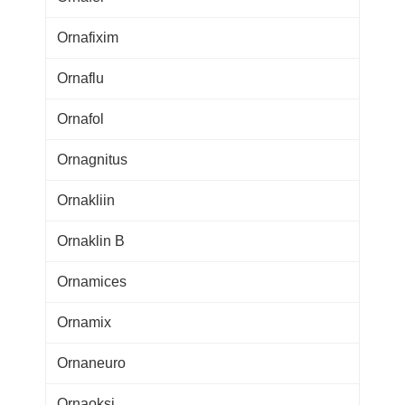
Ornafixim
Ornaflu
Ornafol
Ornagnitus
Ornakliin
Ornaklin B
Ornamices
Ornamix
Ornaneuro
Ornaoksi