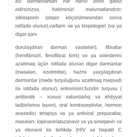
Bu dərmanlardan hər hansı birini qəbul
edirsinizsə, həkiminizi məlumatlandırın:
siklosporin (orqan köçürülməsindən sonra
istifadə olunur),varfarin və ya klopidogrel (və ya
digər qanı
durulaşdıran dərman vasitələri), fibratlar
(hemfibrozil, fenofibrat kimi) və ya xolesterini
azaltmaq üçün istifadə olunan digər dərmanlar
(məsələn, ezetimibe), həzmi yaxşılaşdıran
dərmanlar (mədə turşuluğunu azaltmaq məqsədi
ilə istifadə olunur), eritromisin,fuzidin turşusu (
antibiotik – xüsusi xəbərdarlıq və ehtiyyat
tədbirlərinə baxın), oral kontraseptivlər, hormon
əvəzedici terapiya və ya antiviral preparatlar,
məsələn- lopinavir/atazanavir və ya simepevir və
ya ritonavir ilə birlikdə (HİV və hepatit C