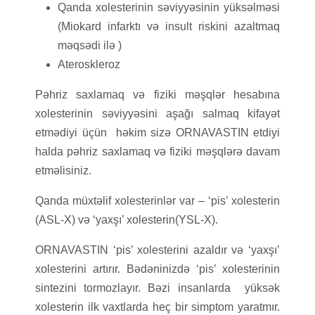
Qanda xolesterinin səviyyəsinin yüksəlməsi
(Miokard infarktı və insult riskini azaltmaq
məqsədi ilə )
Ateroskleroz
Pəhriz saxlamaq və fiziki məşqlər hesabına
xolesterinin səviyyəsini aşağı salmaq kifayət
etmədiyi üçün həkim sizə ORNAVASTIN etdiyi
halda pəhriz saxlamaq və fiziki məşqlərə davam
etməlisiniz.
Qanda müxtəlif xolesterinlər var – ‘pis’ xolesterin
(ASL-X) və ‘yaxşı’ xolesterin(YSL-X).
ORNAVASTIN ‘pis’ xolesterini azaldır və ‘yaxşı’
xolesterini artırır. Bədəninizdə ‘pis’ xolesterinin
sintezini tormozlayır. Bəzi insanlarda yüksək
xolesterin ilk vaxtlarda heç bir simptom yaratmır.