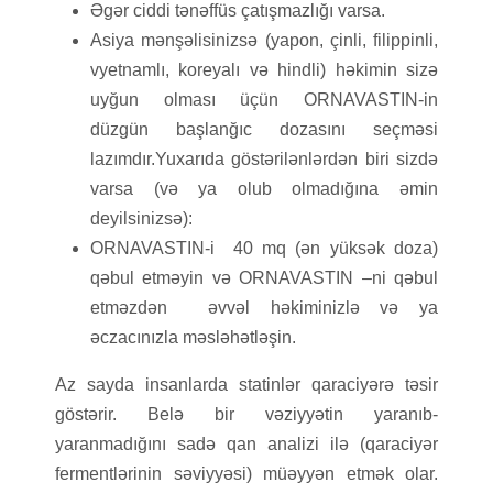
Əgər ciddi tənəffüs çatışmazlığı varsa.
Asiya mənşəlisinizsə (yapon, çinli, filippinli,
vyetnamlı, koreyalı və hindli) həkimin sizə
uyğun olması üçün ORNAVASTIN-in
düzgün başlanğıc dozasını seçməsi
lazımdır.Yuxarıda göstərilənlərdən biri sizdə
varsa (və ya olub olmadığına əmin
deyilsinizsə):
ORNAVASTIN-i 40 mq (ən yüksək doza)
qəbul etməyin və ORNAVASTIN –ni qəbul
etməzdən əvvəl həkiminizlə və ya
əczacınızla məsləhətləşin.
Az sayda insanlarda statinlər qaraciyərə təsir
göstərir. Belə bir vəziyyətin yaranıb-
yaranmadığını sadə qan analizi ilə (qaraciyər
fermentlərinin səviyyəsi) müəyyən etmək olar.