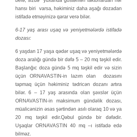
belə, sizdə yuxarıda göstərilən faktorlardan hər
hansı biri varsa, həkiminiz daha aşağı dozadan
istifadə etməyinizə qərar verə bilər.
6-17 yaş arası uşaq və yeniyetmələrdə istifadə
dozası:
6 yaşdan 17 yaşa qədər uşaq və yeniyetmələrdə
doza aralığı gündə bir dəfə 5 – 20 mq təşkil edir.
Başlanğıc doza gündə 5 mq təşkil edir və sizin
üçün ORNAVASTIN-in lazım olan dozasını
tapmaq üçün həkiminiz tədricən dozanı artıra
bilər. 6 – 17 yaş arasında olan şəxslər üçün
ORNAVASTIN-in maksimum gündəlik dozası,
müalicənizin əsas şərtindən asılı olaraq 10 və ya
20 mq təşkil edir.Qəbul gündə bir dəfədir.
Uşaqlar ORNAVASTIN 40 mq –ı istifadə edə
bilməz.