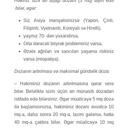
Həkiniz sizə ən aşağı dozanı (5 mq) təyin edə
bilər, əgər
:
Siz Asiya mənşəlisinizsə (Yapon, Çinli,
Filipinli, Vyetnamlı, Koreyalı və Hindli).
yaşınız 70- dən yuxarıdırsa,
Orta dərəcəli böyrək probleminiz varsa,
Əzələ ağrıları və sancıları yaşama riskiniz
varsa (miopatiya).
Dozanın artırılması və maksimal gündəlik doza
:
– Həkiminiz dozanın artırılmasına qərar verə
bilər. Beləliklə sizin üçün ən münasib dozadan
istifadə edə bilərsiniz. Əgər müalicəyə 5 mq doza
ilə başlamısınızsa, həkiminiz dozanı əvvəlcə 10
mq-a, daha sonra 20 mq-a, lazım gələrsə, hətta
40 mq-a çatdıra bilər. Əgər müalicəyə 10 mq