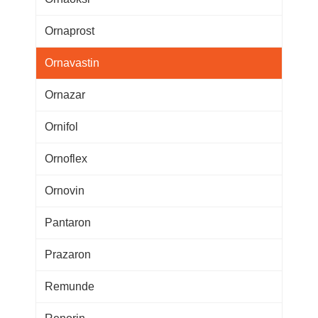
Ornaprost
Ornavastin
Ornazar
Ornifol
Ornoflex
Ornovin
Pantaron
Prazaron
Remunde