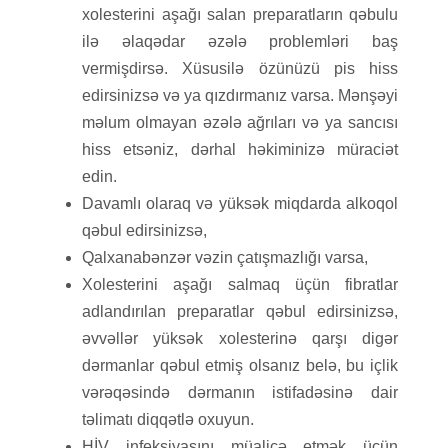
xolesterini aşağı salan preparatların qəbulu
ilə əlaqədar əzələ problemləri baş
vermişdirsə. Xüsusilə özünüzü pis hiss
edirsinizsə və ya qızdırmanız varsa. Mənşəyi
məlum olmayan əzələ ağrıları və ya sancısı
hiss etsəniz, dərhal həkiminizə müraciət
edin.
Davamlı olaraq və yüksək miqdarda alkoqol
qəbul edirsinizsə,
Qalxanabənzər vəzin çatışmazlığı varsa,
Xolesterini aşağı salmaq üçün fibratlar
adlandırılan preparatlar qəbul edirsinizsə,
əvvəllər yüksək xolesterinə qarşı digər
dərmanlar qəbul etmiş olsanız belə, bu içlik
vərəqəsində dərmanın istifadəsinə dair
təlimatı diqqətlə oxuyun.
HİV infeksiyasını müalicə etmək üçün