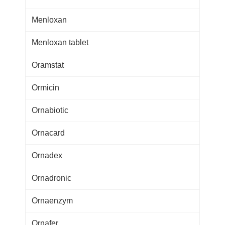
Menloxan
Menloxan tablet
Oramstat
Ormicin
Ornabiotic
Ornacard
Ornadex
Ornadronic
Ornaenzym
Ornafer