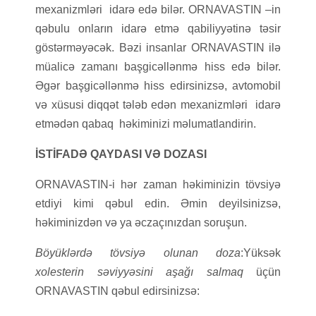
mexanizmləri idarə edə bilər. ORNAVASTIN –in
qəbulu onların idarə etmə qabiliyyətinə təsir
göstərməyəcək. Bəzi insanlar ORNAVASTIN ilə
müalicə zamanı başgicəllənmə hiss edə bilər.
Əgər başgicəllənmə hiss edirsinizsə, avtomobil
və xüsusi diqqət tələb edən mexanizmləri idarə
etmədən qabaq həkiminizi məlumatlandirin.
İSTİFADƏ QAYDASI VƏ DOZASI
ORNAVASTIN-i hər zaman həkiminizin tövsiyə
etdiyi kimi qəbul edin. Əmin deyilsinizsə,
həkiminizdən və ya əczaçınızdan soruşun.
Böyüklərdə tövsiyə olunan doza
:Yüksək
xolesterin səviyyəsini aşağı salmaq
üçün
ORNAVASTIN qəbul edirsinizsə: