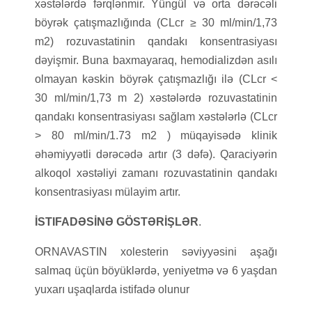
xəstələrdə fərqlənmir. Yüngül və orta dərəcəli
böyrək çatışmazlığında (CLcr ≥ 30 ml/min/1,73
m2) rozuvastatinin qandakı konsentrasiyası
dəyişmir. Buna baxmayaraq, hemodializdən asılı
olmayan kəskin böyrək çatışmazlığı ilə (CLcr <
30 ml/min/1,73 m 2) xəstələrdə rozuvastatinin
qandakı konsentrasiyası sağlam xəstələrlə (CLcr
> 80 ml/min/1.73 m2 ) müqayisədə klinik
əhəmiyyətli dərəcədə artır (3 dəfə). Qaraciyərin
alkoqol xəstəliyi zamanı rozuvastatinin qandakı
konsentrasiyası mülayim artır.
İSTIFADƏSİNƏ GÖSTƏRİŞLƏR
.
ORNAVASTIN xolesterin səviyyəsini aşağı
salmaq üçün böyüklərdə, yeniyetmə və 6 yaşdan
yuxarı uşaqlarda istifadə olunur