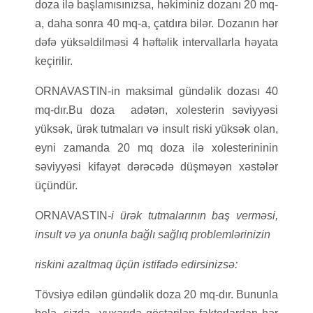
doza ilə başlamısınızsa, həkiminiz dozanı 20 mq-
a, daha sonra 40 mq-a, çatdıra bilər. Dozanın hər
dəfə yüksəldilməsi 4 həftəlik intervallarla həyata
keçirilir.
ORNAVASTIN-in maksimal gündəlik dozası 40
mq-dır.Bu doza adətən, xolesterin səviyyəsi
yüksək, ürək tutmaları və insult riski yüksək olan,
eyni zamanda 20 mq doza ilə xolesterininin
səviyyəsi kifayət dərəcədə düşməyən xəstələr
üçündür.
ORNAVASTIN
-i ürək tutmalarının baş verməsi,
insult və ya onunla bağlı sağlıq problemlərinizin
riskini azaltmaq üçün istifadə edirsinizsə:
Tövsiyə edilən gündəlik doza 20 mq-dır. Bununla