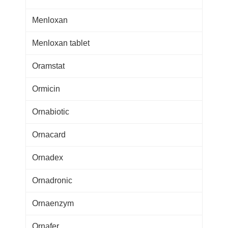
Menloxan
Menloxan tablet
Oramstat
Ormicin
Ornabiotic
Ornacard
Ornadex
Ornadronic
Ornaenzym
Ornafer