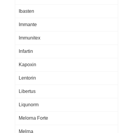
Ibasten
Immante
Immunitex
Infartin
Kapoxin
Lentorin
Libertus
Liqunorm
Melorna Forte
Melrna