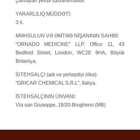
çatmayan yerdə saxlanılmalıdır.
YARARLILIQ MÜDDƏTİ:
3 il.
MƏHSULUN VƏ ƏMTƏƏ NİŞANININ SAHİBİ:
“ORNADO MEDICINE” LLP, Office 11, 43
Bedford Street, London, WC2E 9HA, Böyük
Britaniya.
İSTEHSALÇI (adı və yerləşdiyi ölkə):
“GRICAR CHEMICAL S.R.L”, İtaliya.
İSTEHSALÇININ ÜNVANI:
Via san Giuseppe, 18/20-Brugheno (MB)