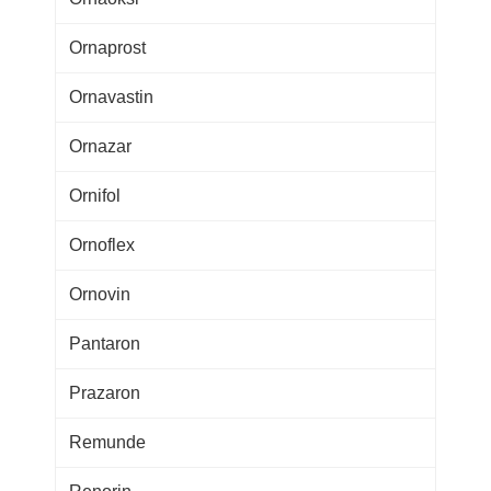
Ornaprost
Ornavastin
Ornazar
Ornifol
Ornoflex
Ornovin
Pantaron
Prazaron
Remunde