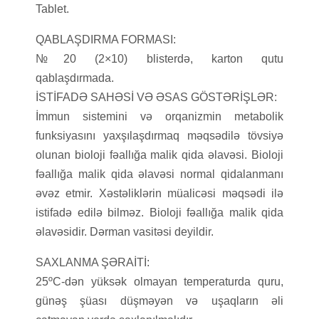
Tablet.
QABLAŞDIRMA FORMASI:
№20 (2×10) blisterdə, karton qutu
qablaşdırmada.
İSTİFADƏ SAHƏSİ VƏ ƏSAS GÖSTƏRİŞLƏR:
İmmun sistemini və orqanizmin metabolik
funksiyasını yaxşılaşdırmaq məqsədilə tövsiyə
olunan bioloji fəallığa malik qida əlavəsi. Bioloji
fəallığa malik qida əlavəsi normal qidalanmanı
əvəz etmir. Xəstəliklərin müalicəsi məqsədi ilə
istifadə edilə bilməz. Bioloji fəallığa malik qida
əlavəsidir. Dərman vasitəsi deyildir.
SAXLANMA ŞƏRAİTİ:
25ºC-dən yüksək olmayan temperaturda quru,
günəş şüası düşməyən və uşaqların əli