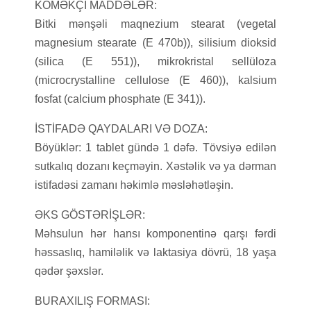
KÖMƏKÇİ MADDƏLƏR:
Bitki mənşəli maqnezium stearat (vegetal
magnesium stearate (E 470b)), silisium dioksid
(silica (E 551)), mikrokristal sellüloza
(microcrystalline cellulose (E 460)), kalsium
fosfat (calcium phosphate (E 341)).
İSTİFADƏ QAYDALARI VƏ DOZA:
Böyüklər: 1 tablet gündə 1 dəfə. Tövsiyə edilən
sutkalıq dozanı keçməyin. Xəstəlik və ya dərman
istifadəsi zamanı həkimlə məsləhətləşin.
ƏKS GÖSTƏRİŞLƏR:
Məhsulun hər hansı komponentinə qarşı fərdi
həssaslıq, hamiləlik və laktasiya dövrü, 18 yaşa
qədər şəxslər.
BURAXILIŞ FORMASI: