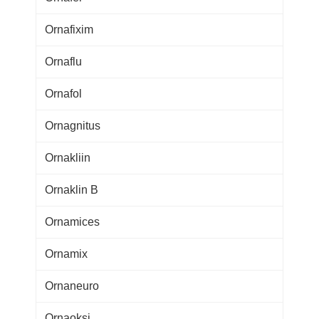
Ornafixim
Ornaflu
Ornafol
Ornagnitus
Ornakliin
Ornaklin B
Ornamices
Ornamix
Ornaneuro
Ornaoksi