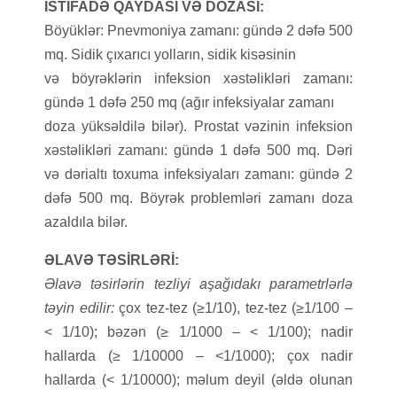
İSTİFADƏ QAYDASI VƏ DOZASI:
Böyüklər: Pnevmoniya zamanı: gündə 2 dəfə 500
mq. Sidik çıxarıcı yolların, sidik kisəsinin
və böyrəklərin infeksion xəstəlikləri zamanı:
gündə 1 dəfə 250 mq (ağır infeksiyalar zamanı
doza yüksəldilə bilər). Prostat vəzinin infeksion
xəstəlikləri zamanı: gündə 1 dəfə 500 mq. Dəri
və dərialtı toxuma infeksiyaları zamanı: gündə 2
dəfə 500 mq. Böyrək problemləri zamanı doza
azaldıla bilər.
ƏLAVƏ TƏSİRLƏRİ:
Əlavə təsirlərin tezliyi aşağıdakı parametrlərlə
təyin edilir:
çox tez-tez (≥1/10), tez-tez (≥1/100 –
< 1/10); bəzən (≥ 1/1000 – < 1/100); nadir
hallarda (≥ 1/10000 – <1/1000); çox nadir
hallarda (< 1/10000); məlum deyil (əldə olunan