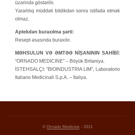
üzərində göstərilir.
Yararlılıq müddəti bitdikdən sonra istifadə etmək
olmaz.
Aptekdən buraxılma şərti:
Resept əsasında buraxılır.
MƏHSULUN VƏ ƏMTƏƏ NİŞANININ SAHİBİ:
“ORNADO MEDICINE” – Böyük Britaniya.
İSTEHSALÇI: “BIOINDUSTRIA LIM”, Laboratorio
Italiano Medicinali S.p.A. – İtaliya.
©
Ornado Medicine
- 2011