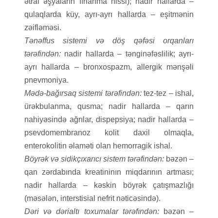
ətraf əşyaların fırlanma hissi); nadir hallarda –
qulaqlarda küy, ayrı-ayrı hallarda – eşitmənin
zəifləməsi.
Tənəffus sistemi və döş qəfəsi orqanları
tərəfindən:
nadir hallarda – tənginəfəslilik; ayrı-
ayrı hallarda – bronxospazm, allergik mənşəli
pnevmoniya.
Mədə-bağırsaq sistemi tərəfindən:
tez-tez – ishal,
ürəkbulanma, qusma; nadir hallarda – qarın
nahiyəsində ağrılar, dispepsiya; nadir hallarda –
psevdomembranoz kolit daxil olmaqla,
enterokolitin əlaməti olan hemorragik ishal.
Böyrək və sidikçıxarıcı sistem tərəfindən:
bəzən –
qan zərdabında kreatininın miqdarının artması;
nadir hallarda – kəskin böyrək çatışmazlığı
(məsələn, interstisial nefrit nəticəsində).
Dəri və dərialtı toxumalar tərəfındən:
bəzən –