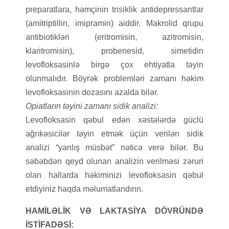
preparatlara, həmçinin trisiklik antidepressantlar
(amitriptillin, imipramin) aiddir. Makrolid qrupu
antibiotikləri (eritromisin, azitromisin,
klaritromisin), probenesid, simetidin
levofloksasinlə birgə çox ehtiyatla təyin
olunmalıdır. Böyrək problemləri zamanı həkim
levofloksasinin dozasını azalda bilər.
Opiatların təyini zamanı sidik analizi:
Levofloksasin qəbul edən xəstələrdə güclü
ağrıkəsicilər təyin etmək üçün verilən sidik
analizi “yanlış müsbət” nəticə verə bilər. Bu
səbəbdən qeyd olunan analizin verilməsi zəruri
olan hallarda həkiminizi levofloksasin qəbul
etdiyiniz haqda məlumatlandırın.
HAMİLƏLİK VƏ LAKTASİYA DÖVRÜNDƏ
İSTİFADƏSİ: