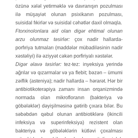
özünə xələl yetirməklə və davranışın pozulması
ilə müşayiət olunan psixikanın pozulması,
suisidal fıkirlər və suisidal cəhətlər daxil olmaqla.
Ftorxinolonlara aid olan digər ehtimal olunan
arzu olunmaz təsirlər:
çox nadir hallarda-
porfıriya tutmaları (maddələr mübadiləsinin nadir
xəstəliyi) ilə əziyyət cəkən porfiriyalı xəstələr.
Digər əlavə təsirlər:
tez-tez: inyeksiya yerində
ağrılar və qızarmalar və ya flebit; bəzən – ümumi
zəiflik (asteniya); nadir hallarda – hərarət. Hər bir
antibiotikoterapiya zamanı insan orqanizmində
normada olan mikrofloranın (bakteriya və
göbələklər) dəyişilməsinə gətirib çıxara bilər. Bu
səbəbdən qəbul olunan antibiotiklərə (ikincili
infeksiya və superinfeksiya) rezistent olan
bakteriya və göbələklərin kütləvi çoxalması