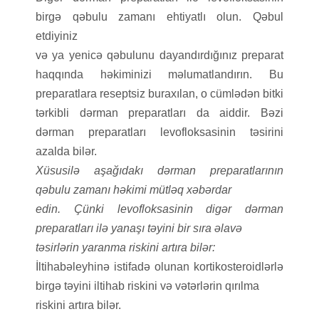
birgə qəbulu zamanı ehtiyatlı olun. Qəbul
etdiyiniz
və ya yenicə qəbulunu dayandırdığınız preparat
haqqında həkiminizi məlumatlandırın. Bu
preparatlara reseptsiz buraxılan, o cümlədən bitki
tərkibli dərman preparatları da aiddir. Bəzi
dərman preparatları levofloksasinin təsirini
azalda bilər.
Xüsusilə aşağıdakı dərman preparatlarının
qəbulu zamanı həkimi mütləq xəbərdar
edin. Çünki levofloksasinin digər dərman
preparatları ilə yanaşı təyini bir sıra əlavə
təsirlərin yaranma riskini artıra bilər:
İltihabəleyhinə istifadə olunan kortikosteroidlərlə
birgə təyini iltihab riskini və vətərlərin qırılma
riskini artıra bilər.