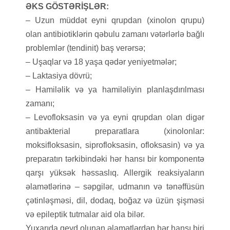
ƏKS GÖSTƏRİŞLƏR:
– Uzun müddət eyni qrupdan (xinolon qrupu)
olan antibiotiklərin qəbulu zamanı vətərlərlə bağlı
problemlər (tendinit) baş verərsə;
– Uşaqlar və 18 yaşa qədər yeniyetmələr;
– Laktasiya dövrü;
– Hamiləlik və ya hamiləliyin planlaşdırılması
zamanı;
– Levofloksasin və ya eyni qrupdan olan digər
antibakterial preparatlara (xinolonlar:
moksifloksasin, siprofloksasin, ofloksasin) və ya
preparatın tərkibindəki hər hansı bir komponentə
qarşı yüksək həssaslıq. Allergik reaksiyaların
əlamətlərinə – səpgilər, udmanın və tənəffüsün
çətinləşməsi, dil, dodaq, boğaz və üzün şişməsi
və epileptik tutmalar aid ola bilər.
Yuxarıda qeyd olunan əlamətlərdən hər hansı biri