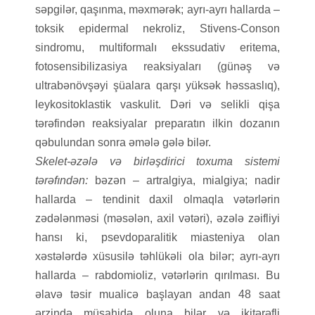
səpgilər, qaşınma, məxmərək; ayrı-ayrı hallarda –
toksik epidermal nekroliz, Stivens-Conson
sindromu, multiformalı ekssudativ eritema,
fotosensibilizasiya reaksiyaları (günəş və
ultrabənövşəyi şüalara qarşı yüksək həssaslıq),
leykositoklastik vaskulit. Dəri və selikli qişa
tərəfindən reaksiyalar preparatın ilkin dozanın
qəbulundan sonra əmələ gələ bilər.
Skelet-əzələ və birləşdirici toxuma sistemi
tərəfındən:
bəzən – artralgiya, mialgiya; nadir
hallarda – tendinit daxil olmaqla vətərlərin
zədələnməsi (məsələn, axil vətəri), əzələ zəifliyi
hansı ki, psevdoparalitik miasteniya olan
xəstələrdə xüsusilə təhlükəli ola bilər; ayrı-ayrı
hallarda – rabdomioliz, vətərlərin qırılması. Bu
əlavə təsir mualicə başlayan andan 48 saat
ərzində müşahidə oluna bilər və ikitərəfli