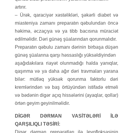
artırır.
– Ürək, qaraciyər xəstəlikləri, şəkərli diabet və
miasteniya zamanı preparatın qəbulundan öncə
həkimə, əczaçıya və ya tibb bacısına müraciət
edilməlidir. Dəri günəş şüalarından qorunmalıdır.
Preparatın qəbulu zamanı dərinin birbaşa düşən
günəş şüalarına qarşı həssaslığı yüksəldiyindən
aşağıdakılara riayət olunmadığı halda yanıqlar,
qaşınma və ya daha ağır dəri travmaları yarana
bilər: mütləq yüksək qorunma faktorlu dəri
kremlərindən və baş örtüyündən istifadə etməli
və bədənin digər açıq hissələrini (ayaqlar, qollar)
örtən geyim geyinilməlidir.
DİGƏR DƏRMAN VASİTƏLƏRİ İLƏ
QARŞILIQLI TƏSİRİ:
Digər dərman preparatları ilə levofloksasinin