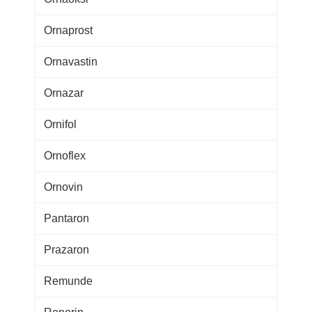
Ornaprost
Ornavastin
Ornazar
Ornifol
Ornoflex
Ornovin
Pantaron
Prazaron
Remunde