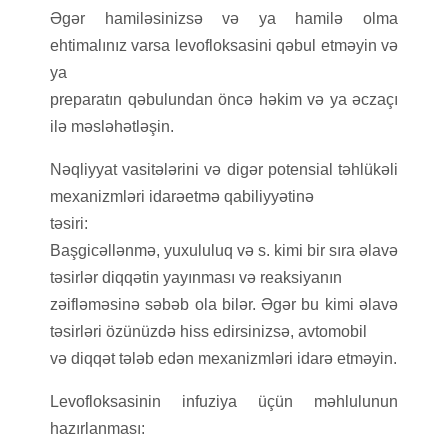
Əgər hamiləsinizsə və ya hamilə olma
ehtimalınız varsa levofloksasini qəbul etməyin və
ya
preparatın qəbulundan öncə həkim və ya əczaçı
ilə məsləhətləşin.
Nəqliyyat vasitələrini və digər potensial təhlükəli
mexanizmləri idarəetmə qabiliyyətinə
təsiri:
Başgicəllənmə, yuxululuq və s. kimi bir sıra əlavə
təsirlər diqqətin yayınması və reaksiyanın
zəifləməsinə səbəb ola bilər. Əgər bu kimi əlavə
təsirləri özünüzdə hiss edirsinizsə, avtomobil
və diqqət tələb edən mexanizmləri idarə etməyin.
Levofloksasinin infuziya üçün məhlulunun
hazırlanması: