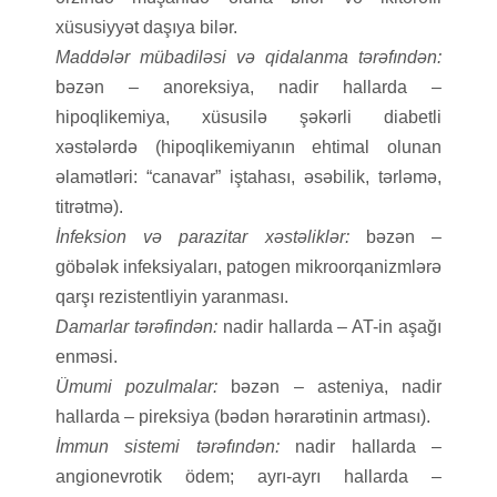
xüsusiyyət daşıya bilər.
Maddələr mübadiləsi və qidalanma tərəfındən:
bəzən – anoreksiya, nadir hallarda –
hipoqlikemiya, xüsusilə şəkərli diabetli
xəstələrdə (hipoqlikemiyanın ehtimal olunan
əlamətləri: “canavar” iştahası, əsəbilik, tərləmə,
titrətmə).
İnfeksion və parazitar xəstəliklər:
bəzən –
göbələk infeksiyaları, patogen mikroorqanizmlərə
qarşı rezistentliyin yaranması.
Damarlar tərəfindən:
nadir hallarda – AT-in aşağı
enməsi.
Ümumi pozulmalar:
bəzən – asteniya, nadir
hallarda – pireksiya (bədən hərarətinin artması).
İmmun sistemi tərəfındən:
nadir hallarda –
angionevrotik ödem; ayrı-ayrı hallarda –