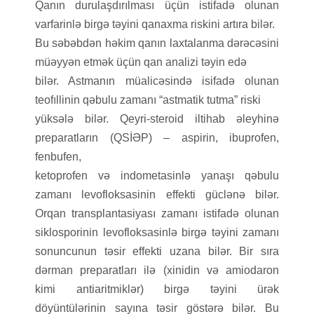
Qanın durulaşdırılması üçün istifadə olunan
varfarinlə birgə təyini qanaxma riskini artıra bilər.
Bu səbəbdən həkim qanın laxtalanma dərəcəsini
müəyyən etmək üçün qan analizi təyin edə
bilər. Astmanın müalicəsində isifadə olunan
teofıllinin qəbulu zamanı “astmatik tutma” riski
yüksələ bilər. Qeyri-steroid iltihab əleyhinə
preparatların (QSİƏP) – aspirin, ibuprofen,
fenbufen,
ketoprofen və indometasinlə yanaşı qəbulu
zamanı levofloksasinin effekti güclənə bilər.
Orqan transplantasiyası zamanı istifadə olunan
siklosporinin levofloksasinlə birgə təyini zamanı
sonuncunun təsir effekti uzana bilər. Bir sıra
dərman preparatları ilə (xinidin və amiodaron
kimi antiaritmiklər) birgə təyini ürək
döyüntülərinin sayına təsir göstərə bilər. Bu