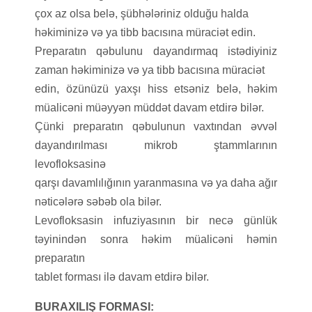
çox az olsa belə, şübhələriniz olduğu halda
həkiminizə və ya tibb bacısına müraciət edin.
Preparatın qəbulunu dayandırmaq istədiyiniz
zaman həkiminizə və ya tibb bacısına müraciət
edin, özünüzü yaxşı hiss etsəniz belə, həkim
müalicəni müəyyən müddət davam etdirə bilər.
Çünki preparatın qəbulunun vaxtından əvvəl
dayandırılması mikrob ştammlarının
levofloksasinə
qarşı davamlılığının yaranmasına və ya daha ağır
nəticələrə səbəb ola bilər.
Levofloksasin infuziyasının bir necə günlük
təyinindən sonra həkim müalicəni həmin
preparatın
tablet forması ilə davam etdirə bilər.
BURAXILIŞ FORMASI: