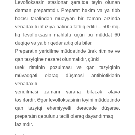
Levofloksasin stasionar şəraitdə təyin olunan
dərman preparatıdır. Preparat həkim va ya tibb
bacısı tərəfindən müəyyən bir zaman ərzində
venadaxili infuziya halında tətbiq edilir – 500 mq-
lıq levofloksasin məhlulu üçün bu müddət 60
dəqiqə və ya bir qədər artıq ola bilər.
Preparatın yeridilmə müddətində ürək ritminə və
qan təzyiqinə nəzarət olunmalıdır, çünki,
ürək ritminin pozulması və qan təzyiqinin
müvəqqəti olaraq düşməsi antibiotiklərin
venadaxili
yeridilməsi zamanı yarana biləcək əlavə
təsirlərdir. Əgər levofloksasinin təyini müddətində
qan təzyiqi əhəmiyyətli dərəcədə düşərsə,
preparatın qəbulunu təcili olaraq dayandırmaq
lazımdır.