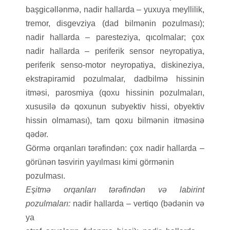
başgicəllənmə, nadir hallarda – yuxuya meyllilik,
tremor, disgevziya (dad bilmənin pozulması);
nadir hallarda – paresteziya, qıcolmalar; çox
nadir hallarda – periferik sensor neyropatiya,
periferik senso-motor neyropatiya, diskineziya,
ekstrapiramid pozulmalar, dadbilmə hissinin
itməsi, parosmiya (qoxu hissinin pozulmaları,
xususilə də qoxunun subyektiv hissi, obyektiv
hissin olmaması), tam qoxu bilmənin itməsinə
qədər.
Görmə orqanları tərəfindən: çox nadir hallarda –
görünən təsvirin yayılması kimi görmənin
pozulması.
Eşitmə orqanları tərəfindən və labirint
pozulmaları:
nadir hallarda – vertiqo (bədənin və
ya