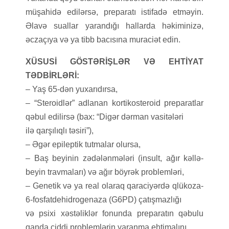
müşahidə edilərsə, preparatı istifadə etməyin.
Əlavə suallar yarandığı hallarda həkiminizə,
əczaçıya və ya tibb bacısına muraciət edin.
XÜSUSİ GÖSTƏRİŞLƏR VƏ EHTİYAT
TƏDBİRLƏRİ:
– Yaş 65-dən yuxarıdırsa,
– “Steroidlər” adlanan kortikosteroid preparatlar
qəbul edilirsə (bax: “Digər dərman vasitələri
ilə qarşılıqlı təsiri”),
– Əgər epileptik tutmalar olursa,
– Baş beyinin zədələnmələri (insult, ağır kəllə-
beyin travmaları) və ağır böyrək problemləri,
– Genetik və ya real olaraq qaraciyərdə qlükoza-
6-fosfatdehidrogenaza (G6PD) çatışmazlığı
və psixi xəstəliklər fonunda preparatın qəbulu
qanda ciddi problemlərin yaranma ehtimalını