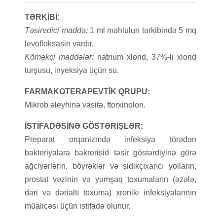
TƏRKİBİ:
Təsiredici maddə:
1 ml məhlulun tərkibində 5 mq
levofloksasin vardır.
Köməkçi maddələr:
natrium xlorid, 37%-li xlorid
turşusu, inyeksiya üçün su.
FARMAKOTERAPEVTİK QRUPU:
Mikrob əleyhinə vasitə, ftorxinolon.
İSTİFADƏSİNƏ GÖSTƏRİŞLƏR:
Preparat orqanizmdə infeksiya törədən
bakteriyalara bakrerisid təsir göstərdiyinə görə
ağciyərlərin, böyrəklər və sidikçıxarıcı yolların,
prostat vəzinin və yumşaq toxumaların (əzələ,
dəri və dərialtı toxuma) xroniki infeksiyalarının
müalicəsi üçün istifadə olunur.