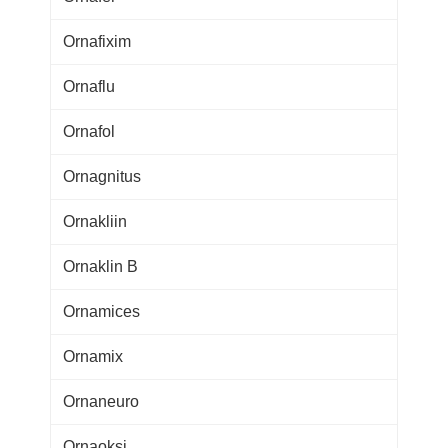
Ornafixim
Ornaflu
Ornafol
Ornagnitus
Ornakliin
Ornaklin B
Ornamices
Ornamix
Ornaneuro
Ornaoksi