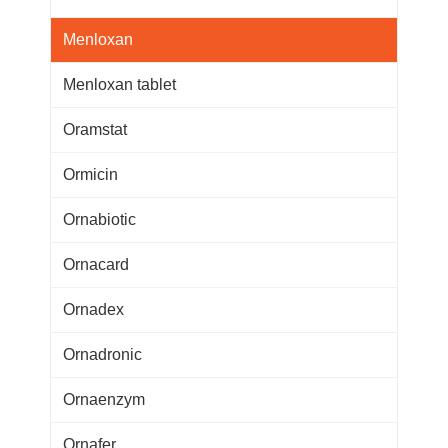
Menloxan
Menloxan tablet
Oramstat
Ormicin
Ornabiotic
Ornacard
Ornadex
Ornadronic
Ornaenzym
Ornafer