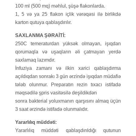
100 ml (500 mq) məhlul, şüşə flakonlarda.
1, 5 və ya 25 flakon içlik vərəqəsi ilə birlikdə
karton qutuya qablaşdırılır.
SAXLANMA ŞƏRAİTİ:
250C temeraturdan yüksək olmayan, işıqdan
qorumaqla və uşaqların əli çatmayan yerdə
saxlamaq lazımdır.
İnfuziya zamanı və ilkin xarici qablaşdırma
açıldıqdan sonrakı 3 gün ərzində işıqdan müdafiə
tələb olunmur. Preparatın rezin tıxacı istifadə
məqsədilə şpris vasitəsilə deşildikdən
sonra bakterial yoluxmanın qarşısını almaq üçün
3 saat ərzində istifadə olunmalıdır.
Yararlılıq müddəti:
Yararlılıq müddəti qablaşdırıldığı qutunun