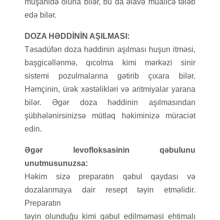
müşahidə oluna bilər, bu da əlavə müalicə tələb
edə bilər.
DOZA HƏDDİNİN AŞILMASI:
Təsadüfən doza həddinin aşılması huşun itməsi,
başgicəllənmə, qıcolma kimi mərkəzi sinir
sistemi pozulmalarına gətirib çıxara bilər.
Həmçinin, ürək xəstəlikləri və aritmiyalar yarana
bilər. Əgər doza həddinin aşılmasından
şübhələnirsinizsə mütləq həkiminizə müraciət
edin.
Əgər levofloksasinin qəbulunu
unutmusunuzsa:
Həkim sizə preparatın qəbul qaydası və
dozalanmaya dair resept təyin etməlidir.
Preparatın
təyin olunduğu kimi qəbul edilməməsi ehtimalı