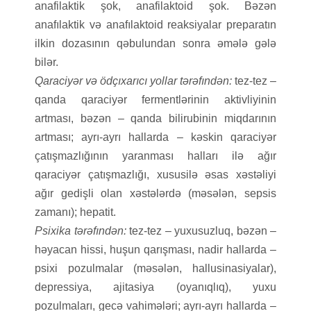
anafilaktik şok, anafilaktoid şok. Bəzən
anafılaktik və anafılaktoid reaksiyalar preparatın
ilkin dozasının qəbulundan sonra əmələ gələ
bilər.
Qaraciyər və ödçıxarıcı yollar tərəfındən:
tez-tez –
qanda qaraciyər fermentlərinin aktivliyinin
artması, bəzən – qanda bilirubinin miqdarının
artması; ayrı-ayrı hallarda – kəskin qaraciyər
çatışmazlığının yaranması halları ilə ağır
qaraciyər çatışmazlığı, xususilə əsas xəstəliyi
ağır gedişli olan xəstələrdə (məsələn, sepsis
zamanı); hepatit.
Psixika tərəfındən:
tez-tez – yuxusuzluq, bəzən –
həyacan hissi, huşun qarışması, nadir hallarda –
psixi pozulmalar (məsələn, hallusinasiyalar),
depressiya, ajitasiya (oyanıqlıq), yuxu
pozulmaları, gecə vahimələri; ayrı-ayrı hallarda –