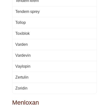
Tendem krem
Tendem sprey
Tollop
Toxiblok
Varden
Vardevin
Vaylopin
Zertulin
Zoridin
Menloxan