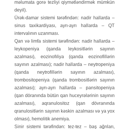
məlumata gorə tezliyi qiymətləndirmək mümkün
deyil).
Ürək-damar sistemi tərəfindən: nadir hallarda –
sinus taxikardiyası, ayrı-ayrı hallarda – QT
intervalının uzanması.
Qan və limfa sistemi tərəfindən: nadir hallarda –
leykopeniya (qanda leykositlərin sayının
azalması), eozinofıliya (qanda eozinofillərin
sayının azalması); nadir hallarda – neytropeniya
(qanda neytrofillərin sayının azalması),
trombositopeniya (qanda trombositlərin sayının
azalması); ayrı-ayrı hallarda – pansitopeniya
(qan döranında bütün qan huceyrələrinin sayının
azalması), aqranulositoz (qan dövranında
qranulositlərin sayının kəskin azalması və ya yox
olması), hemolitik anemiya.
Sinir sistemi tərəfindən: tez-tez – baş ağrıları,