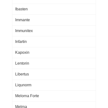
Ibasten
Immante
Immunitex
Infartin
Kapoxin
Lentorin
Libertus
Liqunorm
Melorna Forte
Melrna